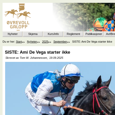
Nyheter
Skjema
Kurs/info
Reglement
Publikasjoner
Avl/Br
Du er her:
Start
Nyheter
2025
September
SISTE: Ami De Vega starter ikke
SISTE: Ami De Vega starter ikke
Skrevet av Tom W. Johannessen,
19.09.2025