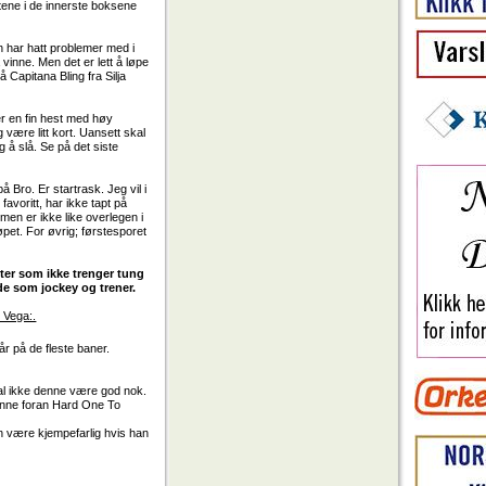
tene i de innerste boksene
 har hatt problemer med i
vinne. Men det er lett å løpe
 Capitana Bling fra Silja
er en fin hest med høy
være litt kort. Uansett skal
 å slå. Se på det siste
Bro. Er startrask. Jeg vil i
favoritt, har ikke tapt på
men er ikke like overlegen i
løpet. For øvrig; førstesporet
ster som ikke trenger tung
åde som jockey og trener.
 Vega:.
r på de fleste baner.
al ikke denne være god nok.
denne foran Hard One To
 kan være kjempefarlig hvis han