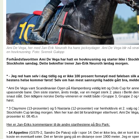
Ami De Vega, her med Jan-Erik Neuroth fra hans jockeydager. Ami De Vega blir nå strø
en hovknusning. Foto: Svensk Galopp
Forhåndsfavoritten Ami De Vega har hatt en hovknusning og starter ikke i Stock
Stockholm søndag. Dette bekrefter trener Jan-Erik Neuroth lørdag morgen.
* - Jeg red ham selv i dag tidlig og er ikke 100 prosent fornøyd med følelsen slik at
hestens helse kommer først! Selv om han mest sannsynlig hadde gått bra, melder 
* Ami De Vega vant Scandinavian Open på Klampenborg veldig lett og Oslo Cup for annet
upassende bane. Den siste starten, årets tredje, var en meget sterk 2. plass i Berlin den
snaut slått. Den tidligere norske Derby-vinneren er meldt både i Gruppe 3, Gruppe 2 og
høst.
* 3 Claymore (13-prosenter) og 5 Nastaria (12-prosenter) var henholdsvis et 2. valg og 3.
Stockholm Cup lørdag morgen. Men her kan det bli forandringer etterhvert. Ami De Vega, 
prosenter kl. 08.45.n
Her er Jan-Eriks kommentarer til de andre starthestene på Bro Park:
- 14 Appelino
(GS75-2, Sandro De Paiva) står i spor 14. Det er ikke bra, det er kort til
koste en eventuell seier. Det er første gang på en distanse over 1900 meter. Jeg er spent,