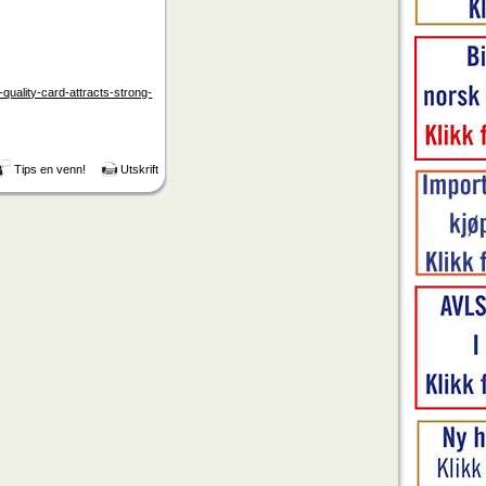
uality-card-attracts-strong-
Tips en venn!
Utskrift