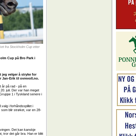
ket fra Stockholm Cup etter
holm Cup på Bro Park i
 jeg velger å stryke for
Jan-Erik til ovrevoll.no.
 år på rad - på en
 20. juli. Der var han meget
 Gruppe 1 i Tyskland senere i
valg i forhåndsspillet i
som blir strøket, var en 28-
 svingen. Det kan kanskje
 tror det går bra. Han er blitt