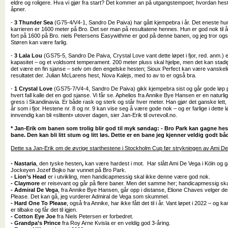
eldre og roligere. Hva vi gjør fra start? Det kommer an på utgangstempoet; hvordan hes
åpner.
-
3 Thunder Sea
(G75-4/V4-1, Sandro De Paiva) har gått kjempebra i år. Det eneste hun
karrieren er 1600 meter på Bro. Det ser man på resultatene hennes. Hun er god nok til å 
fort på 1600 på Bro. niels Petersens Easywithme er god på denne banen, og jeg tror også
Støren kan være farlig.
-
3 Lala Lou
(GS75-5, Sandro De Paiva, Crystal Love vant dette løpet i fjor, red. anm.) 
kapasitet – og et voldsomt temperament. 200 meter pluss skal hjelpe, men det kan stadig 
det være en fin sjanse – selv om den engelske hesten; Sioux Perfect kan være vanskelig
resultatet der. Julian McLarens hest, Nova Kalejs, med to av to er også bra.
-
1 Crystal Love
(GS75-7/V4-4, Sandro De Paiva) gikk kjempebra sist og går gode løp på 
hvert fall kalle det en god sjanse. Vi får se. Aphelios fra Annike Bye Hansen er en naturlig 
gress i Skandinavia. Er både rask og sterk og står hver meter. Han gjør det ganske lett, 
år som i fjor. Hestene nr. 8 og nr. 9 kan vise seg å være gode nok – og er farlige i dette 
innvendig kan bli «slitent» utover dagen, sier Jan-Erik til ovrevoll.no.
* Jan-Erik om banen som trolig blir god til myk søndag: - Bro Park kan gagne he
bane. Den kan bli litt stum og litt løs. Dette er en bane jeg kjenner veldig godt b
Dette sa Jan-Erik om de øvrige starthestene i Stockholm Cup før strykningen av Ami De
- Nastaria
, den tyske hesten
,
kan være hardest i mot. Har slått Ami De Vega i Köln og gå
Jockeyen Jozef Bojko har vunnet på Bro Park.
- Lion’s Head
er i utvikling, men handicapmessig skal ikke denne være god nok.
- Claymore
er reisevant og går på flere baner. Men det samme her; handicapmessig sk
- Admiral De Vega
, fra Annike Bye Hansen, går opp i distanse, Elione Chaves velger 
Please. Det kan gå, jeg vurderer Admiral de Vega som skummel.
- Hard One To Please
, også fra Annike, har ikke fått det til i år. Vant løpet i 2022 – og
er tilbake og får det til igjen.
- Cotton Eye Joe
fra Niels Petersen er forbedret.
- Grandpa’s Prince
fra Roy Arne Kvisla er en veldig god 3-åring.