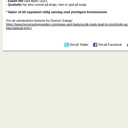
- Espen Hill
vant løpet i 2023.
- Quebello
har ikke vunnet på lenge, men er god på tungt.
* Saken vil bli oppdatert tidlig søndag med ytterligere kommentarer.
Om de utenlandske hestene fra Svensk Galopp:
https://www.horseracingsweden.com/news-and-features/all-roads-lead-to-stockholm-as-q
international-entry/
Del på Twitter
Del på Facebook