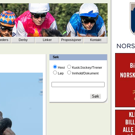
eeders
Derby
Linker
Proposisjoner
Kontakt
Søk
Hest
Kusk/Jockey/Trener
Løp
Innhold/Dokument