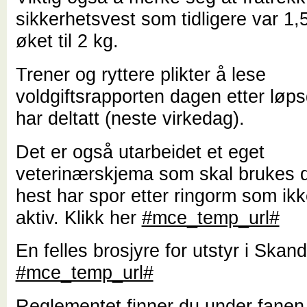
sikkerhetsvest som tidligere var 1,
øket til 2 kg.
Trener og ryttere plikter å lese
voldgiftsrapporten dagen etter løp
har deltatt (neste virkedag).
Det er også utarbeidet et eget
veterinærskjema som skal brukes 
hest har spor etter ringorm som ikk
aktiv. Klikk her
#mce_temp_url#
En felles brosjyre for utstyr i Skand
#mce_temp_url#
Reglementet finner du under fanen