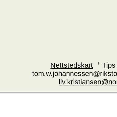
Nettstedskart
Tips
tom.w.johannessen@riksto
liv.kristiansen@n