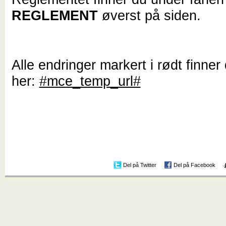
REGLEMENT
øverst på siden.
Alle endringer markert i rødt finner
her:
#mce_temp_url#
Del på Twitter
Del på Facebook