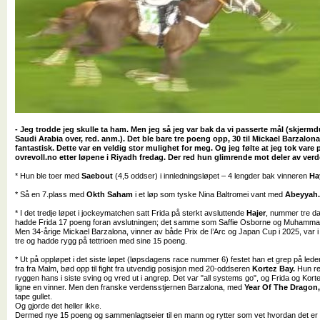
- Jeg trodde jeg skulle ta ham. Men jeg så jeg var bak da vi passerte mål (skjer
Saudi Arabia over, red. anm.). Det ble bare tre poeng opp, 30 til Mickael Barzalona
fantastisk. Dette var en veldig stor mulighet for meg. Og jeg følte at jeg tok vare p
ovrevoll.no etter løpene i Riyadh fredag. Der red hun glimrende mot deler av ver
* Hun ble toer med
Saebout
(4,5 oddser) i innledningsløpet – 4 lengder bak vinneren
Ha
* Så en 7.plass med
Okth Saham
i et løp som tyske Nina Baltromei vant med
Abeyyah
* I det tredje løpet i jockeymatchen satt Frida på sterkt avsluttende
Hajer
, nummer tre d
hadde Frida 17 poeng foran avslutningen; det samme som Saffie Osborne og Muhamm
Men 34-årige Mickael Barzalona, vinner av både Prix de l’Arc og Japan Cup i 2025, var
tre og hadde rygg på tettrioen med sine 15 poeng.
* Ut på oppløpet i det siste løpet (løpsdagens race nummer 6) festet han et grep på led
fra fra Malm, bød opp til fight fra utvendig posisjon med 20-oddseren
Kortez Bay.
Hun re
ryggen hans i siste sving og vred ut i angrep. Det var "all systems go", og Frida og Kor
ligne en vinner. Men den franske verdensstjernen Barzalona, med
Year Of The Dragon
tape gullet.
Og gjorde det heller ikke.
Dermed nye 15 poeng og sammenlagtseier til en mann og rytter som vet hvordan det er