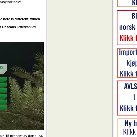
sasjonelt sølv!
e here is different, which
n Descans
i etterkant av
 hun 15 prosent av dette; ca.