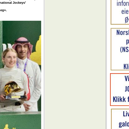
rnational Jockeys’
meg».