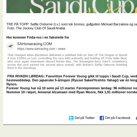
TRE PÅ TOPP: Saffie Osborne (t.v.) som tok bronse, gullgutten Mickael Barzalona og søl
Foto: The Jockey Club Of Saudi Arabia
Her kommer Frida-ros i en faksimile fra
FRA RIYADH LØRDAG: Favoritten Forever Young gikk til topps i Saudi Cup, verd
hesteveddeløp. Den japanske 5-åringen (Ryusei Sakei/Yoshito Yahagi) var én le
Nysos.
Forever Young har nå 10 seire på 13 starter. Førstepremien lørdag: 96 millioner n
Nummer 10 i løpet, Ameeral Alzamaen med Ryan Moore, fikk 1,91 millioner norske
Del på Twitter
Del på Facebook