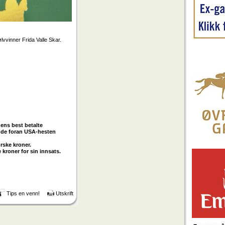
vvinner Frida Valle Skar.
ens best betalte
ngde foran USA-hesten
orske kroner.
 kroner for sin innsats.
Tips en venn!
Utskrift