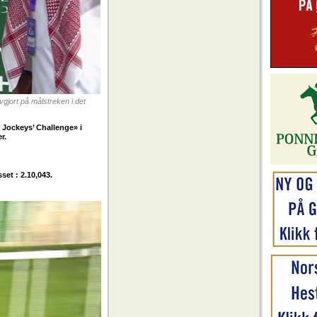
jort på målstreken i det
l Jockeys’ Challenge» i
r.
set : 2.10,043.