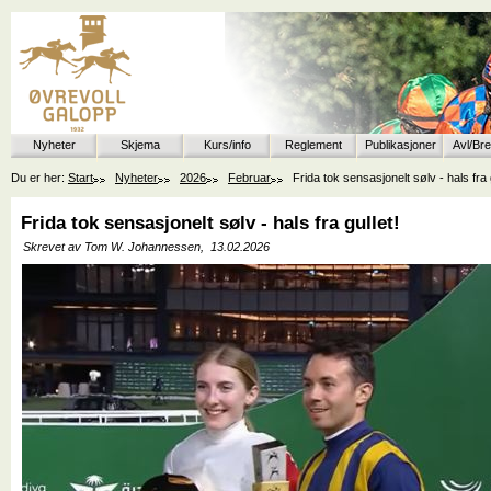
Nyheter
Skjema
Kurs/info
Reglement
Publikasjoner
Avl/Br
Du er her:
Start
Nyheter
2026
Februar
Frida tok sensasjonelt sølv - hals fra g
Frida tok sensasjonelt sølv - hals fra gullet!
Skrevet av Tom W. Johannessen,
13.02.2026