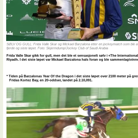
SØLV OG GULL: Frida Valle Skar og Mickael Barzalona etter en jockeymatch som ble avg
fjerde og siste løpet. Foto: Skjermdump/Jockey Club of Saudi Arabia
Frida Valle Skar gikk for gull, men det ble et sensasjonelt sølv i «The Internationa
Riyadh. I det siste løpet var Mickael Barzalona hals foran og ble sammenlagtvinne
* Tiden på Barzalonas Year Of the Dragon i det siste løpet over 2100 meter på gres
Fridas Kortez Bay, en 20-oddser, landet på 2.10,091.