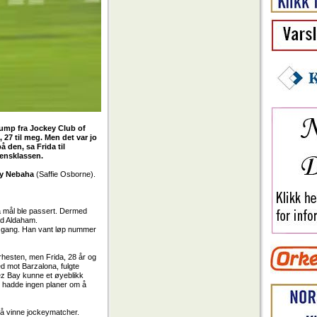
mdump fra Jockey Club of
, 27 til meg. Men det var jo
å den, sa Frida til
densklassen.
y Nebaha
(Saffie Osborne).
.
a mål ble passert. Dermed
ad Aldaham.
 i gang. Han vant løp nummer
erhesten, men Frida, 28 år og
d mot Barzalona, fulgte
tez Bay kunne et øyeblikk
,
hadde ingen planer om å
 å vinne jockeymatcher.