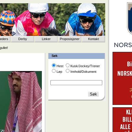
eeders
Derby
Linker
Proposisjoner
Kontakt
ullet!
Søk
Hest
Kusk/Jockey/Trener
Løp
Innhold/Dokument