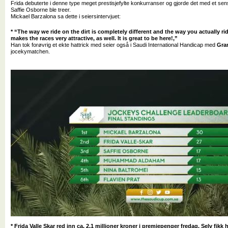
Frida debuterte i denne type meget prestisjefylte konkurranser og gjorde det med et sen
Saffie Osborne ble treer.
Mickael Barzalona sa dette i seiersintervjuet:
* “The way we ride on the dirt is completely different and the way you actually rid
makes the races very attractive, as well. It is great to be here!,”
Han tok forøvrig et ekte hattrick med seier også i Saudi International Handicap med
Gra
jocekymatchen.
* Frida Valle Skar red inn ca. 2,1 millioner kroner i premiepenger fredag. Selv fikk