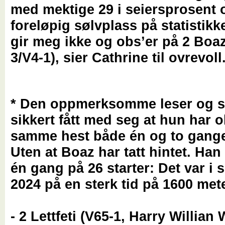
med mektige 29 i seiersprosent 
foreløpig sølvplass på statistikk
gir meg ikke og obs’er på 2 Boaz
3/V4-1), sier Cathrine til ovrevoll
* Den oppmerksomme leser og sp
sikkert fått med seg at hun har o
samme hest både én og to ganger
Uten at Boaz har tatt hintet. Han
én gang på 26 starter: Det var i 
2024 på en sterk tid på 1600 mete
- 2 Lettfeti (V65-1, Harry Willian