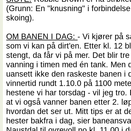
(Grunn: En "knusning" i forbindels
skoing).
OM BANEN I DAG:
- Vi kjører på
som vi kan på dirt'en. Etter kl. 12 b
stengt, da får vi på mer. Det blir tr
vanning i timen med én tank. Men d
uansett ikke den raskeste banen i 
vinnertid rundt 1.10.0 på 1100 met
hestene vi har torsdag - vil jeg tro.
at vi også vanner banen etter 2. løp
hvordan det ser ut. Mitt tips er at
hester bakfra i dag, sier baneansv
Naustdal til ovrevoll.no kl. 11.00 i 