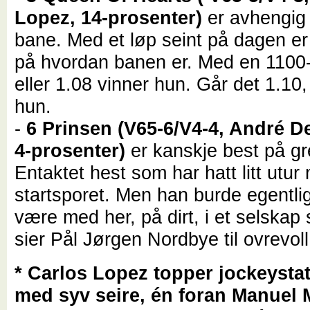
Lopez, 14-prosenter)
er avhengig
bane. Med et løp seint på dagen er
på hvordan banen er. Med en 1100-
eller 1.08 vinner hun. Går det 1.10
hun.
-
6 Prinsen (V65-6/V4-4, André De
4-prosenter)
er kanskje best på gr
Entaktet hest som har hatt litt utur
startsporet. Men han burde egentli
være med her, på dirt, i et selskap
sier Pål Jørgen Nordbye til ovrevol
* Carlos Lopez topper jockeystat
med syv seire, én foran Manuel 