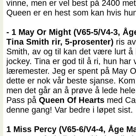
vinne, men er vel best på 2400 met
Queen er en hest som kan hvis hun
- 1 May Or Might (V65-5/V4-3, Åg
Tina Smith rir, 5-prosenter)
ris av
Smith, av og til kan det være lurt å
jockey. Tina er god til å ri, hun har
læremester. Jeg er spent på May O
dette er nok vår beste sjanse. Kom 
men det går an å prøve å lede hele
Pass på
Queen Of Hearts
med Car
denne gang! Var bedre i løpet sist
1 Miss Percy (V65-6/V4-4, Åge Ma