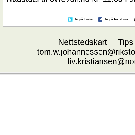
Del på Twitter
Del på Facebook
Nettstedskart
Tips
tom.w.johannessen@riksto
liv.kristiansen@n