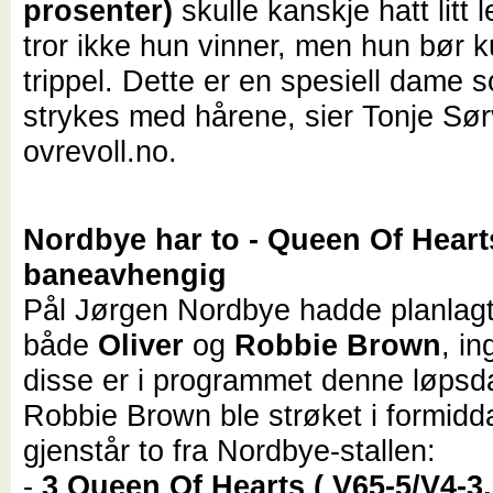
prosenter)
skulle kanskje hatt litt 
tror ikke hun vinner, men hun bør 
trippel. Dette er en spesiell dame
strykes med hårene, sier Tonje Sør
ovrevoll.no.
Nordbye har to - Queen Of Heart
baneavhengig
Pål Jørgen Nordbye hadde planlagt
både
Oliver
og
Robbie Brown
, i
disse er i programmet denne løpsd
Robbie Brown ble strøket i formidd
gjenstår to fra Nordbye-stallen:
-
3 Queen Of Hearts ( V65-5/V4-3