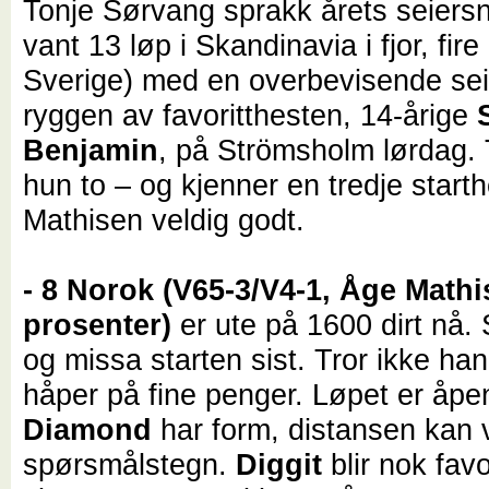
Tonje Sørvang sprakk årets seiersn
vant 13 løp i Skandinavia i fjor, fir
Sverige) med en overbevisende sei
ryggen av favoritthesten, 14-årige
Benjamin
, på Strömsholm lørdag. 
hun to – og kjenner en tredje start
Mathisen veldig godt.
- 8 Norok (V65-3/V4-1, Åge Mathi
prosenter)
er ute på 1600 dirt nå. 
og missa starten sist. Tror ikke han
håper på fine penger. Løpet er åpe
Diamond
har form, distansen kan 
spørsmålstegn.
Diggit
blir nok favo