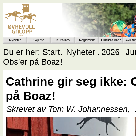
Nyheter
Skjema
Kurs/info
Reglement
Publikasjoner
Avl/Br
Du er her:
Start
Nyheter
2026
Ju
Obs’er på Boaz!
Cathrine gir seg ikke: 
på Boaz!
Skrevet av Tom W. Johannessen,