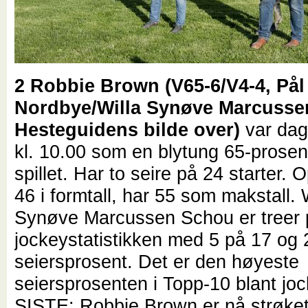
2 Robbie Brown (V65-6/V4-4, Pål
Nordbye/Willa Synøve Marcusse
Hesteguidens bilde over)
var dag
kl. 10.00 som en blytung 65-prosen
spillet. Har to seire på 24 starter. O
46 i formtall, har 55 som makstall. 
Synøve Marcussen Schou er treer 
jockeystatistikken med 5 på 17 og 
seiersprosent. Det er den høyeste
seiersprosenten i Topp-10 blant jo
SISTE:
Robbie Brown er nå strøket 