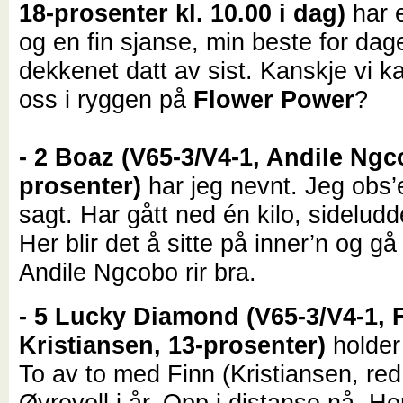
18-prosenter kl. 10.00 i dag)
har e
og en fin sjanse, min beste for dag
dekkenet datt av sist. Kanskje vi k
oss i ryggen på
Flower Power
?
- 2 Boaz (V65-3/V4-1, Andile Ngc
prosenter)
har jeg nevnt. Jeg obs
sagt. Har gått ned én kilo, sideludd
Her blir det å sitte på inner’n og gå t
Andile Ngcobo rir bra.
- 5 Lucky Diamond
(V65-3/V4-1, 
Kristiansen, 13-prosenter)
holder
To av to med Finn (Kristiansen, re
Øvrevoll i år. Opp i distanse nå. Her