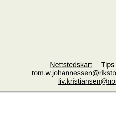
Nettstedskart
Tips
tom.w.johannessen@riksto
liv.kristiansen@n