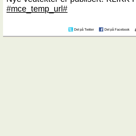
#mce_temp_url#
Del på Twitter
Del på Facebook