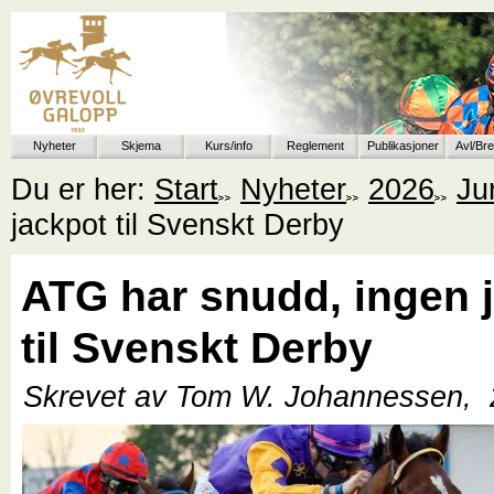
Nyheter
Skjema
Kurs/info
Reglement
Publikasjoner
Avl/Br
Du er her:
Start
Nyheter
2026
Ju
jackpot til Svenskt Derby
ATG har snudd, ingen 
til Svenskt Derby
Skrevet av Tom W. Johannessen,