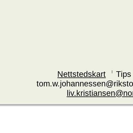
Nettstedskart
Tips
tom.w.johannessen@riksto
liv.kristiansen@n