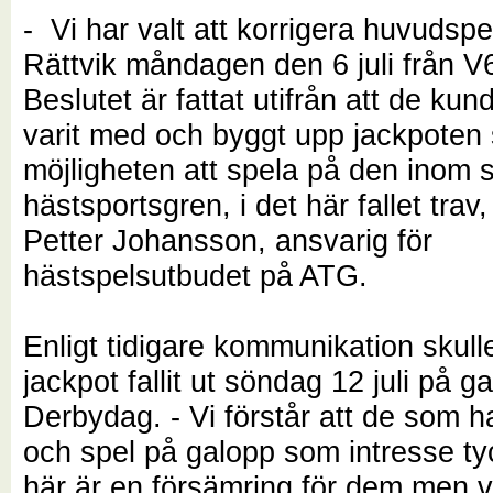
- Vi har valt att korrigera huvudspel
Rättvik måndagen den 6 juli från V6
Beslutet är fattat utifrån att de ku
varit med och byggt upp jackpoten s
möjligheten att spela på den inom
hästsportsgren, i det här fallet trav
Petter Johansson, ansvarig för
hästspelsutbudet på ATG.
Enligt tidigare kommunikation skull
jackpot fallit ut söndag 12 juli på 
Derbydag. - Vi förstår att de som h
och spel på galopp som intresse tyc
här är en försämring för dem men v