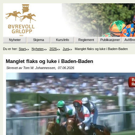
Nyheter
Skjema
Kurs/info
Reglement
Publikasjoner
Avl/Br
Du er her:
Start
Nyheter
2026
Juni
Manglet flaks og luke i Baden-Baden
Manglet flaks og luke i Baden-Baden
Skrevet av Tom W. Johannessen,
07.06.2026