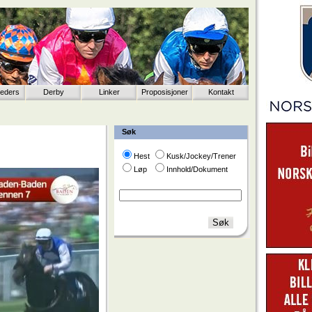
eeders
Derby
Linker
Proposisjoner
Kontakt
Søk
Hest
Kusk/Jockey/Trener
Løp
Innhold/Dokument