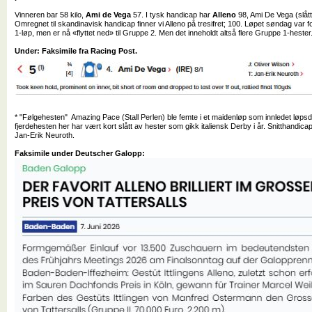
Vinneren bar 58 kilo,
Ami de Vega
57. I tysk handicap har
Alleno
98, Ami De Vega (slått
Omregnet til skandinavisk handicap finner vi Alleno på tresifret; 100. Løpet søndag var f
1-løp, men er nå «flyttet ned» til Gruppe 2. Men det inneholdt altså flere Gruppe 1-hester
Under: Faksimile fra Racing Post.
* "Følgehesten" Amazing Pace (Stall Perlen) ble femte i et maidenløp som innledet løpsd
fjerdehesten her har vært kort slått av hester som gikk italiensk Derby i år. Snitthandica
Jan-Erik Neuroth.
Faksimile under Deutscher Galopp: