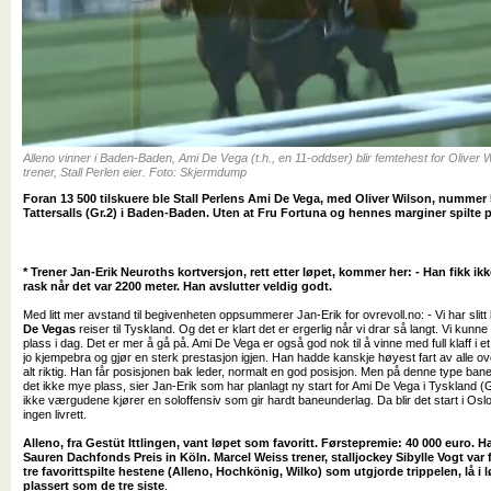
Alleno vinner i Baden-Baden, Ami De Vega (t.h., en 11-oddser) blir femtehest for Oliver 
trener, Stall Perlen eier. Foto: Skjermdump
Foran 13 500 tilskuere ble Stall Perlens Ami De Vega, med Oliver Wilson, nummer 
Tattersalls (Gr.2) i Baden-Baden. Uten at Fru Fortuna og hennes marginer spilte p
* Trener Jan-Erik Neuroths kortversjon, rett etter løpet, kommer her: - Han fikk ik
rask når det var 2200 meter. Han avslutter veldig godt.
Med litt mer avstand til begivenheten oppsummerer Jan-Erik for ovrevoll.no: - Vi har slit
De Vegas
reiser til Tyskland. Og det er klart det er ergerlig når vi drar så langt. Vi k
plass i dag. Det er mer å gå på. Ami De Vega er også god nok til å vinne med full klaff i e
jo kjempebra og gjør en sterk prestasjon igjen. Han hadde kanskje høyest fart av alle ov
alt riktig. Han får posisjonen bak leder, normalt en god posisjon. Men på denne type bane
det ikke mye plass, sier Jan-Erik som har planlagt ny start for Ami De Vega i Tyskland (G
ikke værgudene kjører en soloffensiv som gir hardt baneunderlag. Da blir det start i Osl
ingen livrett.
Alleno, fra Gestüt Ittlingen, vant løpet som favoritt. Førstepremie: 40 000 euro. 
Sauren Dachfonds Preis in Köln. Marcel Weiss trener, stalljockey Sibylle Vogt var fe
tre favorittspilte hestene (Alleno, Hochkönig, Wilko) som utgjorde trippelen, lå i 
plassert som de tre siste
.