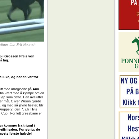
Wilson. Jan-Erik Neuroth
5 i Grossen Preis von
å lag.
ke luke, og banen var for
t litt med marginene på
Ami
unne ha vært med å kjempe om en
t løp som dette. Han avslutter
er mål. Oliver Wilson gjorde
, og med så jevne hester, blir
ruppe 2) den 7. juli. Hvis
o Cup. For lett gressbane er
Han kommer fra triumf i
ilfri salen. For øvrig; de
løpets første halvdel