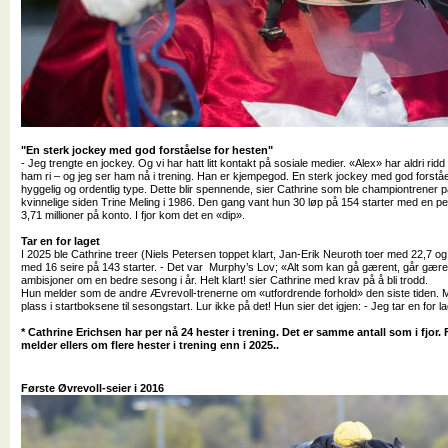
"En sterk jockey med god forståelse for hesten"
- Jeg trengte en jockey. Og vi har hatt litt kontakt på sosiale medier. «Alex» har aldri rid
ham ri – og jeg ser ham nå i trening. Han er kjempegod. En sterk jockey med god forstå
hyggelig og ordentlig type. Dette blir spennende, sier Cathrine som ble championtrener p
kvinnelige siden Trine Meling i 1986. Den gang vant hun 30 løp på 154 starter med en p
3,71 millioner på konto. I fjor kom det en «dip».
Tar en for laget
I 2025 ble Cathrine treer (Niels Petersen toppet klart, Jan-Erik Neuroth toer med 22,7 
med 16 seire på 143 starter. - Det var Murphy’s Lov; «Alt som kan gå gærent, går gæren
ambisjoner om en bedre sesong i år. Helt klart! sier Cathrine med krav på å bli trodd.
Hun melder som de andre Ævrevoll-trenerne om «utfordrende forhold» den siste tiden. 
plass i startboksene til sesongstart. Lur ikke på det! Hun sier det igjen: - Jeg tar en for 
* Cathrine Erichsen har per nå 24 hester i trening. Det er samme antall som i fjor. 
melder ellers om flere hester i trening enn i 2025..
Første Øvrevoll-seier i 2016