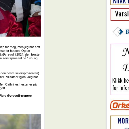
d løp for meg, men jeg har sett
else for hesten. Og en
å Øvrevoll i 2024; den første
en seiersprosent på 19,5 og
og den beste seiersprosenten)
t». Vi satser igjen. Jeg har
Men Cathrines hester er på
laget!
Flere Øvrevoll-trenere