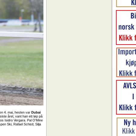
den 4. mai, hesten var
Dubai
iste året, vant han ett løp på
hos Isidro Vergara. Pal O’Mine
en Ski, Rafael Schistl, Silja