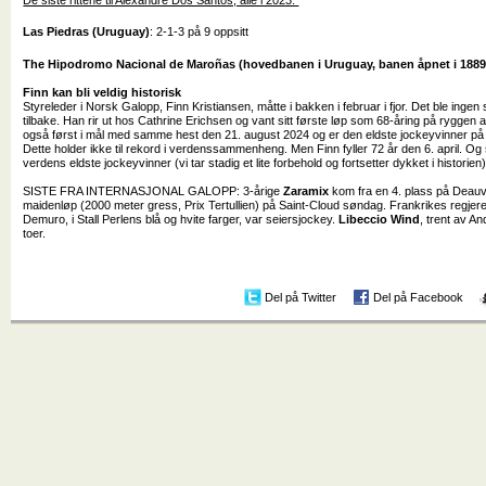
Las Piedras (Uruguay)
: 2-1-3 på 9 oppsitt
The Hipodromo Nacional de Maroñas (hovedbanen i Uruguay, banen åpnet i 1889
Finn kan bli veldig historisk
Styreleder i Norsk Galopp, Finn Kristiansen, måtte i bakken i februar i fjor. Det ble ingen
tilbake. Han rir ut hos Cathrine Erichsen og vant sitt første løp som 68-åring på ryggen
også først i mål med samme hest den 21. august 2024 og er den eldste jockeyvinner på
Dette holder ikke til rekord i verdenssammenheng. Men Finn fyller 72 år den 6. april. Og sk
verdens eldste jockeyvinner (vi tar stadig et lite forbehold og fortsetter dykket i histori
SISTE FRA INTERNASJONAL GALOPP: 3-årige
Zaramix
kom fra en 4. plass på Deauvill
maidenløp (2000 meter gress, Prix Tertullien) på Saint-Cloud søndag. Frankrikes regje
Demuro, i Stall Perlens blå og hvite farger, var seiersjockey.
Libeccio Wind
, trent av A
toer.
Del på Twitter
Del på Facebook