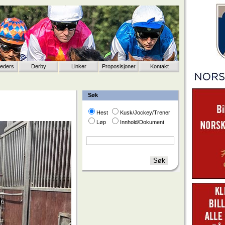
eeders
Derby
Linker
Proposisjoner
Kontakt
Søk
Hest
Kusk/Jockey/Trener
Løp
Innhold/Dokument