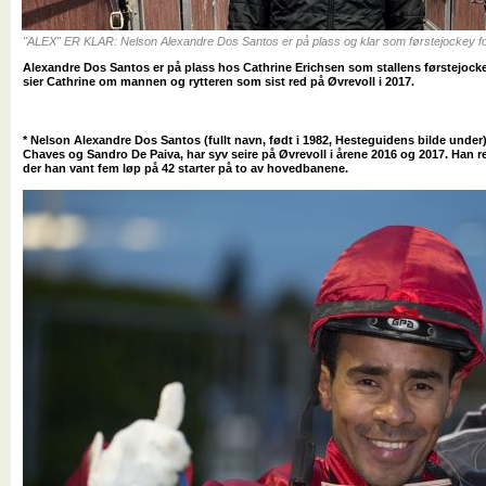
"ALEX" ER KLAR: Nelson Alexandre Dos Santos er på plass og klar som førstejockey for
Alexandre Dos Santos er på plass hos Cathrine Erichsen som stallens førstejocke
sier Cathrine om mannen og rytteren som sist red på Øvrevoll i 2017.
* Nelson Alexandre Dos Santos (fullt navn, født i 1982, Hesteguidens bilde under)
Chaves og Sandro De Paiva, har syv seire på Øvrevoll i årene 2016 og 2017. Han re
der han vant fem løp på 42 starter på to av hovedbanene.