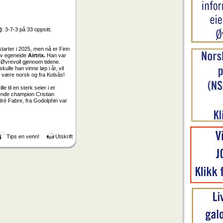
)
: 3-7-3 på 33 oppsitt.
 starter i 2025, men nå er Finn
 av egeneide
Airtrix.
Han var
 Øvrevoll gjennom tidene.
ulle han vinne løp i år, vil
en) være norsk og fra Kolsås!
e til en sterk seier i et
rende champion Cristian
ndré Fabre, fra Godolphin var
Tips en venn!
Utskrift