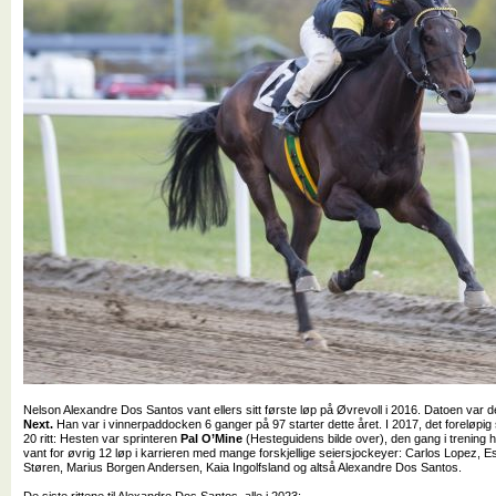
Nelson Alexandre Dos Santos vant ellers sitt første løp på Øvrevoll i 2016. Datoen var 
Next.
Han var i vinnerpaddocken 6 ganger på 97 starter dette året. I 2017, det foreløpig s
20 ritt: Hesten var sprinteren
Pal O’Mine
(Hesteguidens bilde over), den gang i trening 
vant for øvrig 12 løp i karrieren med mange forskjellige seiersjockeyer: Carlos Lopez, Esp
Støren, Marius Borgen Andersen, Kaia Ingolfsland og altså Alexandre Dos Santos.
De siste rittene til Alexandre Dos Santos, alle i 2023: