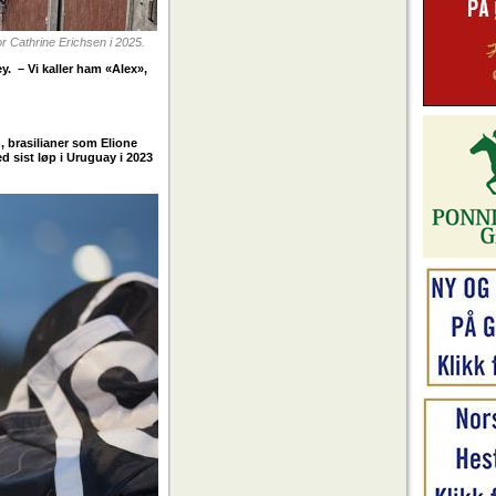
 Cathrine Erichsen i 2025.
y. – Vi kaller ham «Alex»,
, brasilianer som Elione
d sist løp i Uruguay i 2023