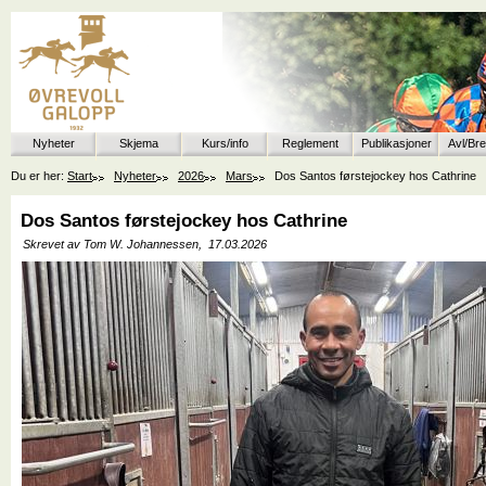
Nyheter
Skjema
Kurs/info
Reglement
Publikasjoner
Avl/Br
Du er her:
Start
Nyheter
2026
Mars
Dos Santos førstejockey hos Cathrine
Dos Santos førstejockey hos Cathrine
Skrevet av Tom W. Johannessen,
17.03.2026