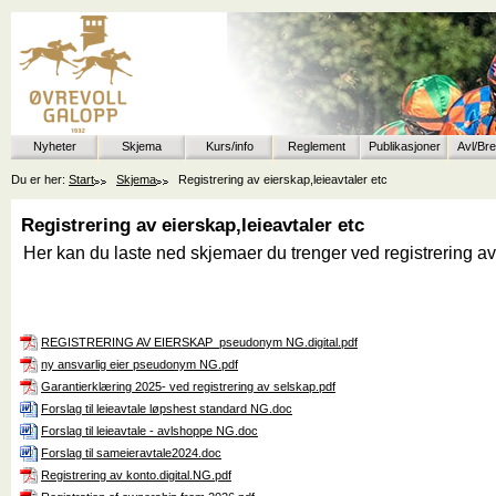
Nyheter
Skjema
Kurs/info
Reglement
Publikasjoner
Avl/Br
Du er her:
Start
Skjema
Registrering av eierskap,leieavtaler etc
Registrering av eierskap,leieavtaler etc
Her kan du laste ned skjemaer du trenger ved registrering av
REGISTRERING AV EIERSKAP_pseudonym NG.digital.pdf
ny ansvarlig eier pseudonym NG.pdf
Garantierklæring 2025- ved registrering av selskap.pdf
Forslag til leieavtale løpshest standard NG.doc
Forslag til leieavtale - avlshoppe NG.doc
Forslag til sameieravtale2024.doc
Registrering av konto.digital.NG.pdf