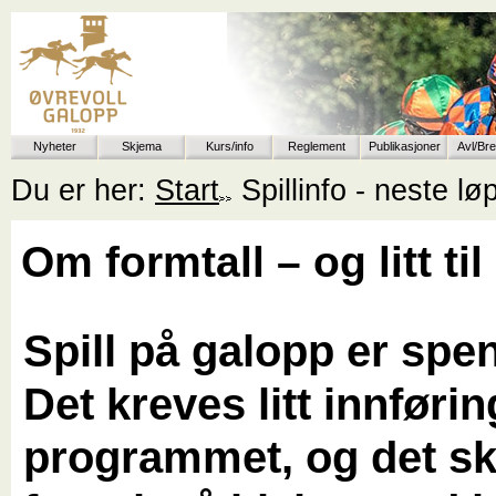
Nyheter
Skjema
Kurs/info
Reglement
Publikasjoner
Avl/Br
Du er her:
Start
Spillinfo - neste l
Om formtall – og litt til
Spill på galopp er spe
Det kreves litt innførin
programmet, og det sk