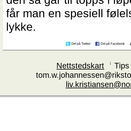
får man en spesiell føle
lykke.
Del på Twitter
Del på Facebook
Nettstedskart
Tips
tom.w.johannessen@riksto
liv.kristiansen@n