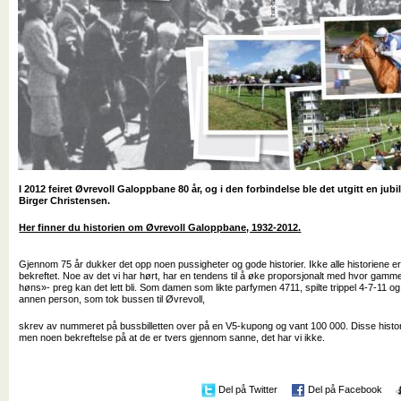
I 2012 feiret Øvrevoll Galoppbane 80 år, og i den forbindelse ble det utgitt en ju
Birger Christensen.
Her finner du historien om Øvrevoll Galoppbane, 1932-2012.
Gjennom 75 år dukker det opp noen pussigheter og gode historier. Ikke alle historiene er s
bekreftet. Noe av det vi har hørt, har en tendens til å øke proporsjonalt med hvor gammel h
høns»- preg kan det lett bli. Som damen som likte parfymen 4711, spilte trippel 4-7-11 og 
annen person, som tok bussen til Øvrevoll,
skrev av nummeret på bussbilletten over på en V5-kupong og vant 100 000. Disse historie
men noen bekreftelse på at de er tvers gjennom sanne, det har vi ikke.
Del på Twitter
Del på Facebook