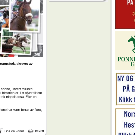
bileumsbok, skrevet av
anne, i hvert fall ikke
istorien er. Litt «fjær til fem
tok trippelkassa. Eller en
ne har vært fortalt av flere,
Tips en venn!
Utskrift