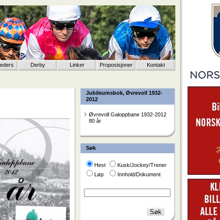
eeders
Derby
Linker
Proposisjoner
Kontakt
Jubileumsbok, Øvrevoll 1932-
2012
Øvrevoll Galoppbane 1932-2012
80 år
Søk
Hest
Kusk/Jockey/Trener
Løp
Innhold/Dokument