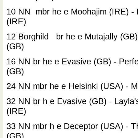
10 NN
mbr he e Moohajim (IRE) -
(IRE)
12 Borghild
br he e Mutajally (GB)
(GB)
16 NN
br he e Evasive (GB) - Perf
(GB)
24 NN
mbr he e Helsinki (USA) - M
32 NN
br h e Evasive (GB) - Layla'
(IRE)
33 NN
mbr h e Deceptor (USA) - T
(GB)