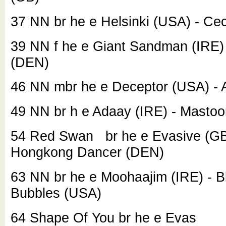
37 NN
br he e Helsinki (USA) - Cec
39 NN
f he e Giant Sandman (IRE) 
(DEN)
46 NN
mbr he e Deceptor (USA) - A
49 NN
br h e Adaay (IRE) - Mastoo
54 Red Swan
br he e Evasive (GB
Hongkong Dancer (DEN)
63 NN
br he e Moohaajim (IRE) - B
Bubbles (USA)
64 Shape Of You br he e Evas