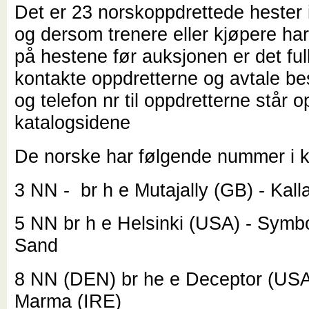
Det er 23 norskoppdrettede hester 
og dersom trenere eller kjøpere har 
på hestene før auksjonen er det full
kontakte oppdretterne og avtale b
og telefon nr til oppdretterne står o
katalogsidene
De norske har følgende nummer i k
3 NN -
br h e Mutajally (GB) - Kall
5 NN
br h e Helsinki (USA) - Symb
Sand
8 NN (DEN)
br he e Deceptor (USA
Marma (IRE)