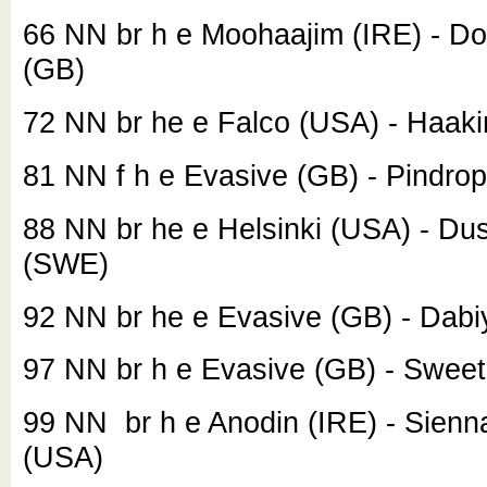
66 NN
br h e Moohaajim (IRE) - D
(GB)
72 NN
br he e Falco (USA) - Haak
81 NN
f h e Evasive (GB) - Pindro
88 NN
br he e Helsinki (USA) - Du
(SWE)
92 NN
br he e Evasive (GB) - Dabi
97 NN
br h e Evasive (GB) - Sweet
99 NN
br h e Anodin (IRE) - Sien
(USA)