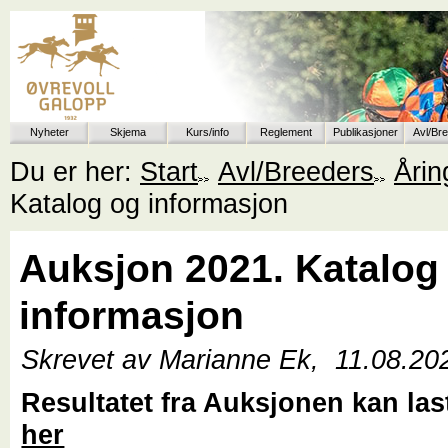
Nyheter
Skjema
Kurs/info
Reglement
Publikasjoner
Avl/Br
Du er her:
Start
Avl/Breeders
Åri
Katalog og informasjon
Auksjon 2021. Katalog
informasjon
Skrevet av Marianne Ek,
11.08.20
Resultatet fra Auksjonen kan la
her