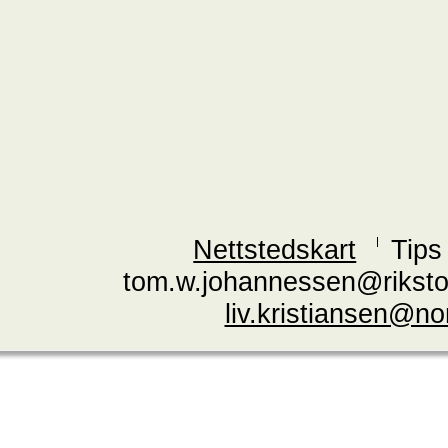
Nettstedskart
Tips
tom.w.johannessen@riksto
liv.kristiansen@n