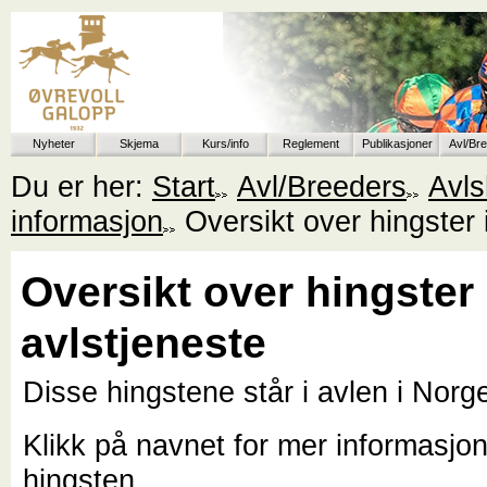
Nyheter
Skjema
Kurs/info
Reglement
Publikasjoner
Avl/Br
Du er her:
Start
Avl/Breeders
Avls
informasjon
Oversikt over hingster 
Oversikt over hingster 
avlstjeneste
Disse hingstene står i avlen i Norg
Klikk på navnet for mer informasjo
hingsten.