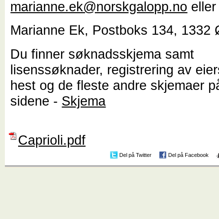
marianne.ek@norskgalopp.no
eller
Marianne Ek, Postboks 134, 1332 
Du finner søknadsskjema samt
lisenssøknader, registrering av eie
hest og de fleste andre skjemaer p
sidene -
Skjema
Caprioli.pdf
Del på Twitter
Del på Facebook