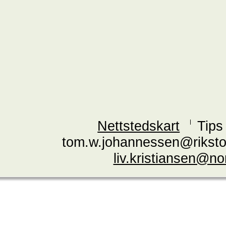
Nettstedskart
Tips
tom.w.johannessen@riksto
liv.kristiansen@n