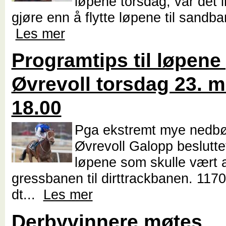
løpene torsdag, var det i
gjøre enn å flytte løpene til sandba
Les mer
Programtips til løpene
Øvrevoll torsdag 23. m
18.00
Pga ekstremt mye nedbø
Øvrevoll Galopp besluttet
løpene som skulle vært 
gressbanen til dirttrackbanen. 1170
dt...
Les mer
Derbyvinnere møtes