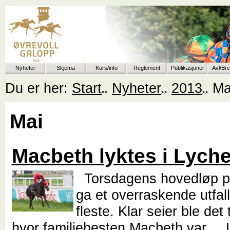
Nyheter
Skjema
Kurs/info
Reglement
Publikasjoner
Avl/Br
Du er her:
Start
Nyheter
2013
Ma
Mai
Macbeth lyktes i Lych
Torsdagens hovedløp på
ga et overraskende utfall 
fleste. Klar seier ble det t
hvor familiehesten Macbeth var...