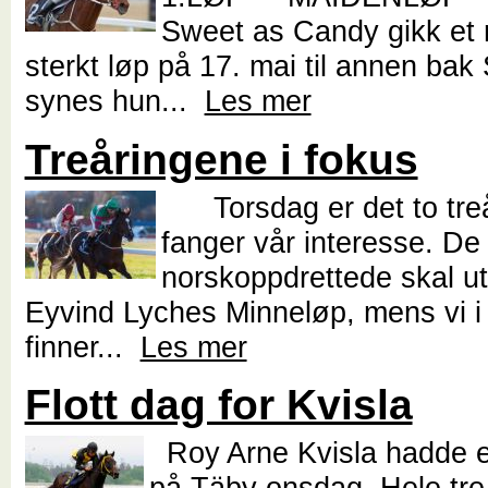
Sweet as Candy gikk et
sterkt løp på 17. mai til annen bak
synes hun...
Les mer
Treåringene i fokus
Torsdag er det to tre
fanger vår interesse. De
norskoppdrettede skal ut
Eyvind Lyches Minneløp, mens vi i
finner...
Les mer
Flott dag for Kvisla
Roy Arne Kvisla hadde en
på Täby onsdag. Hele tre