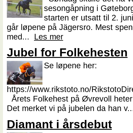
sesongåpning i Gøtebor
starten er utsatt til 2. jun
går løpene på Jägersro. Mest spen
med...
Les mer
Jubel for Folkehesten
Se løpene her:
https://www.rikstoto.no/RikstotoDi
Årets Folkehest på Øvrevoll heter 
Det merket vi på jubelen da han v.
Diamant i årsdebut