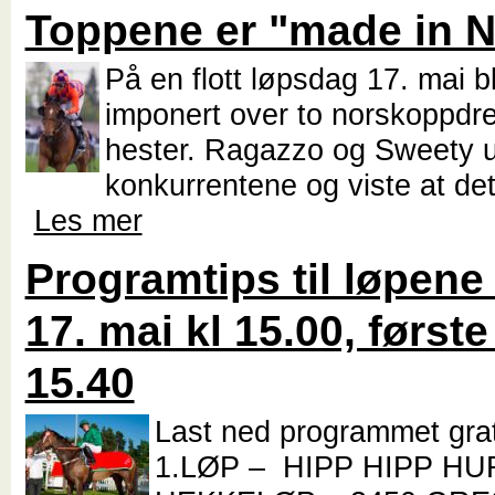
Toppene er "made in 
På en flott løpsdag 17. mai b
imponert over to norskoppdr
hester. Ragazzo og Sweety u
konkurrentene og viste at det 
Les mer
Programtips til løpene
17. mai kl 15.00, første
15.40
Last ned programmet gra
1.LØP – HIPP HIPP H