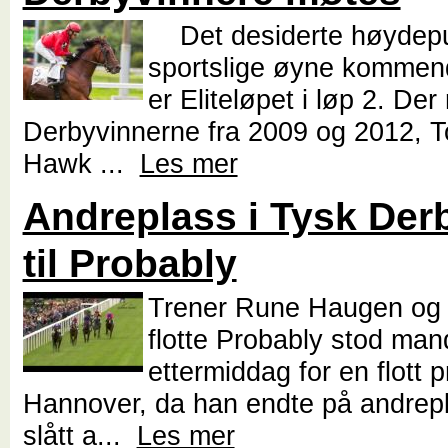
Det desiderte høydepu
sportslige øyne kommen
er Eliteløpet i løp 2. De
Derbyvinnerne fra 2009 og 2012, T
Hawk ...
Les mer
Andreplass i Tysk Derb
til Probably
Trener Rune Haugen og 
flotte Probably stod ma
ettermiddag for en flott p
Hannover, da han endte på andrep
slått a...
Les mer