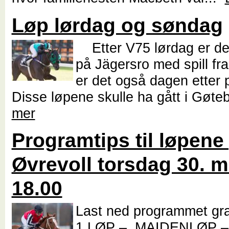
Løp lørdag og søndag
Etter V75 lørdag er de
på Jägersro med spill fr
er det også dagen etter 
Disse løpene skulle ha gått i Gøte
mer
Programtips til løpene
Øvrevoll torsdag 30. ma
18.00
Last ned programmet grat
1.LØP – MAIDENLØP –