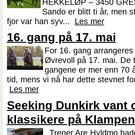
HEKKELØP – 3450 GRE
Sando er blitt ti år, men st
fjor var han syv...
Les mer
16. gang på 17. mai
For 16. gang arrangeres 
Øvrevoll på 17. mai. De t
gangene er mer enn 70 år
tid, mens vi nå har dette stevnet for
Les mer
Seeking Dunkirk vant 
klassikere på Klampe
Trener Are Hyldmo hadd