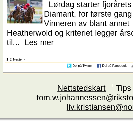
Lørdag starter fjorårets 
Diamant, for første gang 
Vinneren av blant annet
Heatherwold og kriteriet legger år
til...
Les mer
1
2
Neste
»
Del på Twitter
Del på Facebook
Nettstedskart
Tips
tom.w.johannessen@riksto
liv.kristiansen@n