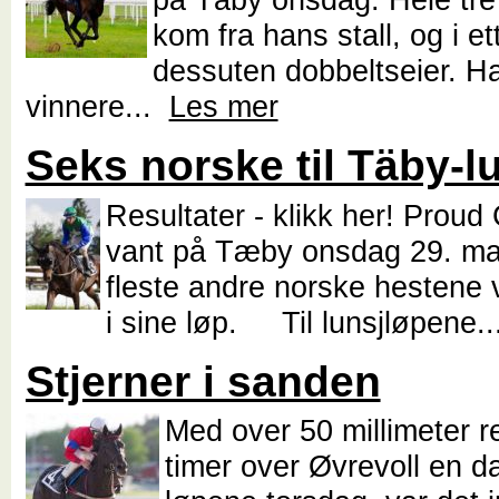
kom fra hans stall, og i et
dessuten dobbeltseier. H
vinnere...
Les mer
Seks norske til Täby-l
Resultater - klikk her! Prou
vant på Tæby onsdag 29. ma
fleste andre norske hestene 
i sine løp. Til lunsjløpene.
Stjerner i sanden
Med over 50 millimeter r
timer over Øvrevoll en d