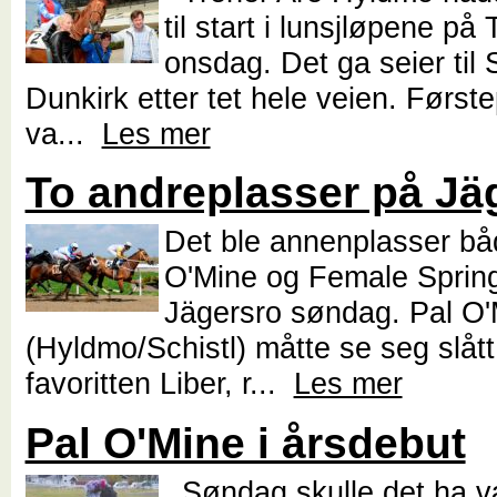
til start i lunsjløpene på
onsdag. Det ga seier til
Dunkirk etter tet hele veien. Først
va...
Les mer
To andreplasser på Jä
Det ble annenplasser båd
O'Mine og Female Sprin
Jägersro søndag. Pal O'
(Hyldmo/Schistl) måtte se seg slått
favoritten Liber, r...
Les mer
Pal O'Mine i årsdebut
Søndag skulle det ha v