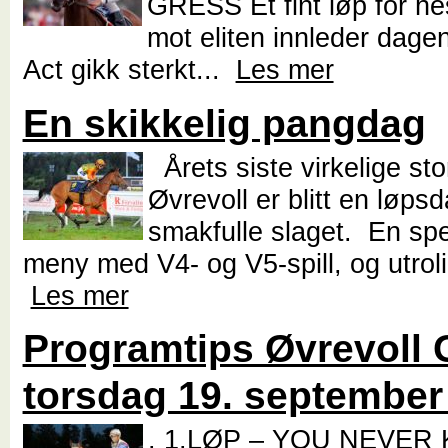
GRESS Et fint løp for he
mot eliten innleder dage
Act gikk sterkt...
Les mer
En skikkelig pangdag
Årets siste virkelige st
Øvrevoll er blitt en løps
smakfulle slaget. En s
meny med V4- og V5-spill, og utrol
Les mer
Programtips Øvrevoll 
torsdag 19. september 
. 1.LØP – YOU NEVER