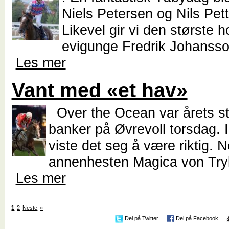
Niels Petersen og Nils Pette
Likevel gir vi den største h
evigunge Fredrik Johansson
Les mer
Vant med «et hav»
Over the Ocean var årets st
banker på Øvrevoll torsdag. I 
viste det seg å være riktig. Ne
annenhesten Magica von Tryll
Les mer
1
2
Neste
»
Del på Twitter
Del på Facebook