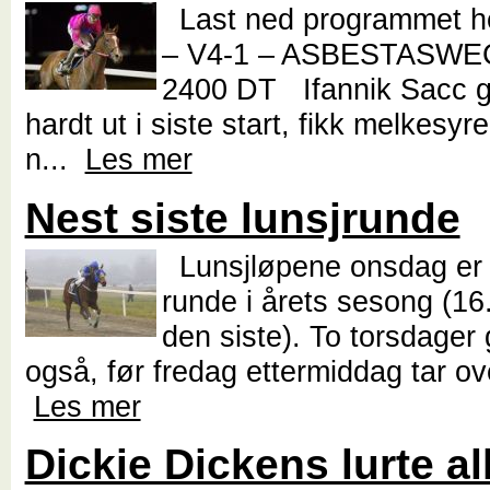
Last ned programmet 
– V4-1 – ASBESTASWE
2400 DT Ifannik Sacc gik
hardt ut i siste start, fikk melkesyr
n...
Les mer
Nest siste lunsjrunde
Lunsjløpene onsdag er n
runde i årets sesong (16
den siste). To torsdager 
også, før fredag ettermiddag tar ove
Les mer
Dickie Dickens lurte al