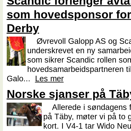
Scandic forlenger avta
som hovedsponsor for
Derby
Øvrevoll Galopp AS og Sca
underskrevet en ny samarbei
som sikrer Scandic rollen so
hovedsamarbeidspartneren til
Galo...
Les mer
Norske sjanser på Täb
Allerede i søndagens f
på Täby, møter vi på to
kort. I V4-1 tar Wido Neu