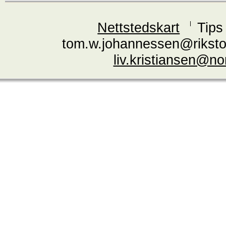
Nettstedskart
Tips
tom.w.johannessen@riksto
liv.kristiansen@n