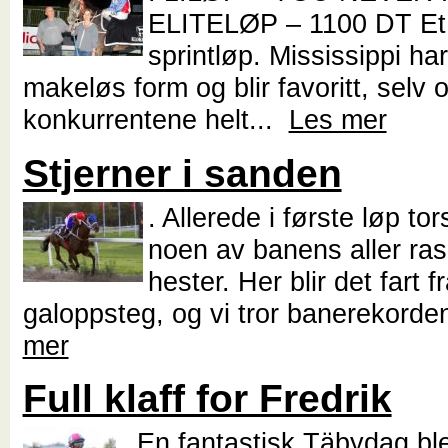
ELITELØP – 1100 DT Et 
sprintløp. Mississippi har
makeløs form og blir favoritt, selv 
konkurrentene helt...
Les mer
Stjerner i sanden
. Allerede i første løp t
noen av banens aller ra
hester. Her blir det fart f
galoppsteg, og vi tror banerekorden
mer
Full klaff for Fredrik
. En fantastisk Täbydag ble