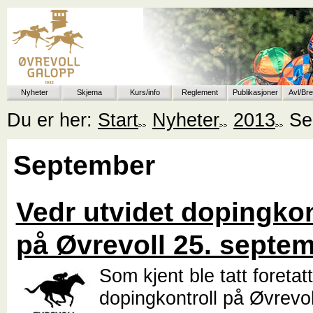
Nyheter
Skjema
Kurs/info
Reglement
Publikasjoner
Avl/Br
Du er her:
Start
Nyheter
2013
Se
September
Vedr utvidet dopingkon
på Øvrevoll 25. septe
Som kjent ble tatt foretat
dopingkontroll på Øvrevoll