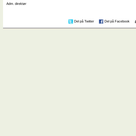
Adm. direktør
Del på Twitter
Del på Facebook