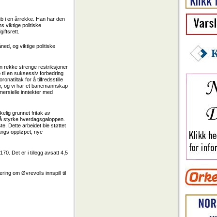
lub i en årrekke. Han har den
 viktige politiske
iftsrett.
ed, og viktige politiske
n rekke strenge restriksjoner
til en suksessiv forbedring
atiltak for å tilfredsstille
er, og vi har et banemannskap
mersielle inntekter med
lig grunnet fritak av
r å styrke hverdagsgaloppen.
ste. Dette arbeidet ble støttet
langs oppløpet, nye
70. Det er i tillegg avsatt 4,5
ring om Øvrevolls innspill til