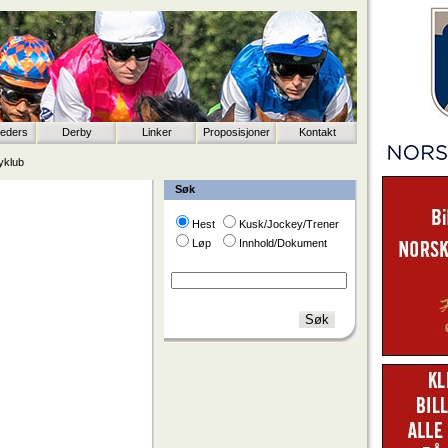
eeders
Derby
Linker
Proposisjoner
Kontakt
yklub
Søk
Hest
Kusk/Jockey/Trener
Løp
Innhold/Dokument