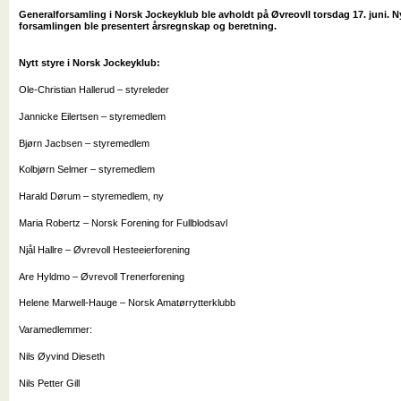
Generalforsamling i Norsk Jockeyklub ble avholdt på Øvreovll torsdag 17. juni. Ny
forsamlingen ble presentert årsregnskap og beretning.
Nytt styre i Norsk Jockeyklub:
Ole-Christian Hallerud – styreleder
Jannicke Eilertsen – styremedlem
Bjørn Jacbsen – styremedlem
Kolbjørn Selmer – styremedlem
Harald Dørum – styremedlem, ny
Maria Robertz – Norsk Forening for Fullblodsavl
Njål Hallre – Øvrevoll Hesteeierforening
Are Hyldmo – Øvrevoll Trenerforening
Helene Marwell-Hauge – Norsk Amatørrytterklubb
Varamedlemmer:
Nils Øyvind Dieseth
Nils Petter Gill