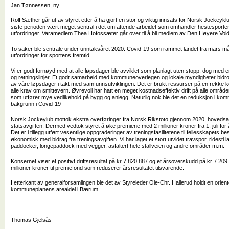
Jan Tønnessen, ny
Rolf Sæther går ut av styret etter å ha gjort en stor og viktig innsats for Norsk Jockeyk
siste perioden vært meget sentral i det omfattende arbeidet som omhandler hestesportens
utfordringer. Varamedlem Thea Hofossæter går over til å bli medlem av Den Høyere Voldg
To saker ble sentrale under unntaksåret 2020. Covid-19 som rammet landet fra mars mån
utfordringer for sportens fremtid.
Vi er godt fornøyd med at alle løpsdager ble avviklet som planlagt uten stopp, dog med e
og retningslinjer. Et godt samarbeid med kommuneoverlegen og lokale myndigheter bidro 
av våre løpsdager i takt med samfunnsutviklingen. Det er brukt ressurser på en rekke koron
alle krav om smittevern. Øvrevoll har hatt en meget kostnadseffektiv drift på alle områd
som utfører mye vedlikehold på bygg og anlegg. Naturlig nok ble det en reduksjon i kom
bakgrunn i Covid-19
Norsk Jockeylub mottok ekstra overføringer fra Norsk Rikstoto gjennom 2020, hovedsake
statsavgiften. Dermed vedtok styret å øke premiene med 2 millioner kroner fra 1. juli fo
Det er i tillegg utført vesentlige oppgraderinger av treningsfasilitetene til fellesskapets be
økonomisk med bidrag fra treningsavgiften. Vi har laget et stort utvidet travspor, ridesti 
paddocker, longepaddock med vegger, asfaltert hele stallveien og andre områder m.m.
Konsernet viser et positivt driftsresultat på kr 7.820.887 og et årsoverskudd på kr 7.209.1
millioner kroner til premiefond som reduserer årsresultatet tilsvarende.
I etterkant av generalforsamlingen ble det av Styreleder Ole-Chr. Hallerud holdt en oriente
kommuneplanens arealdel i Bærum.
Thomas Gjelsås