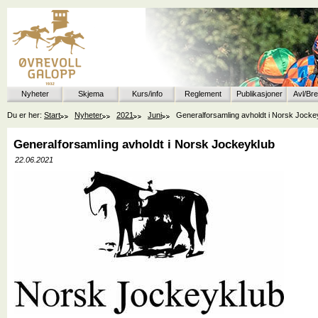
Nyheter
Skjema
Kurs/info
Reglement
Publikasjoner
Avl/Br
Du er her:
Start
Nyheter
2021
Juni
Generalforsamling avholdt i Norsk Jocke
Generalforsamling avholdt i Norsk Jockeyklub
22.06.2021