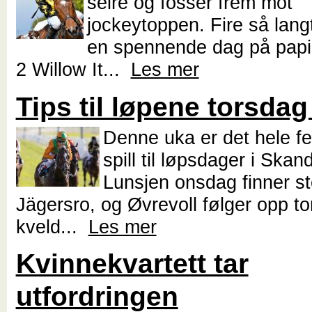
seire og fosser frem mot
jockeytoppen. Fire så langt
en spennende dag på papire
2 Willow It...
Les mer
Tips til løpene torsdag 
Denne uka er det hele fe
spill til løpsdager i Skan
Lunsjen onsdag finner s
Jägersro, og Øvrevoll følger opp t
kveld...
Les mer
Kvinnekvartett tar
utfordringen