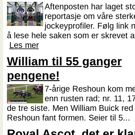
Aftenposten har laget st
reportasje om våre sterk
jockeyprofiler. Følg link
å lese hele saken som er skrevet a
Les mer
William til 55 ganger
pengene!
7-årige Reshoun kom m
enn rusten rad; nr. 11, 1
de tre siste. Men William Buick red
Reshoun fant formen. Seier til 5...
Royal Ascot, det er klar