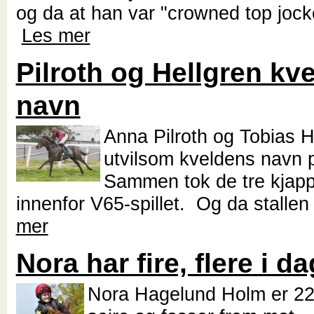
og da at han var "crowned top jocke
Les mer
Pilroth og Hellgren kv
navn
Anna Pilroth og Tobias H
utvilsom kveldens navn p
Sammen tok de tre kjapp
innenfor V65-spillet. Og da stallen
mer
Nora har fire, flere i d
Nora Hagelund Holm er 22 