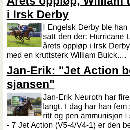
Årets oppløp, William t
i Irsk Derby
I Engelsk Derby ble han 
satt den der: Hurricane 
årets oppløp i Irsk Der
med en kruttsterk William Buick...
Jan-Erik: "Jet Action 
sjansen"
Jan-Erik Neuroth har fire
langt. I dag har han fe
ritt og pen ammunisjon i
- 7 Jet Action (V5-4/V4-1) er den b