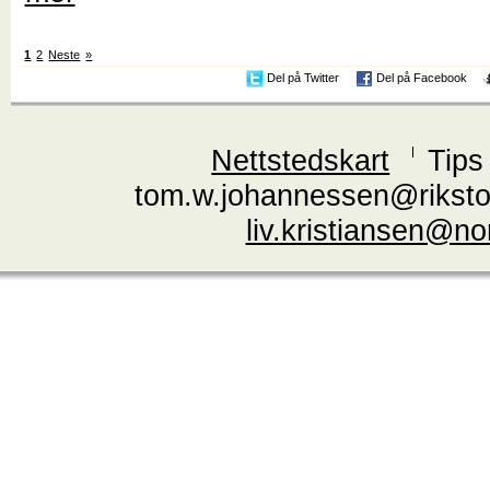
1
2
Neste
»
Del på Twitter
Del på Facebook
Nettstedskart
Tips
tom.w.johannessen@riksto
liv.kristiansen@n