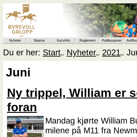
Nyheter
Skjema
Kurs/info
Reglement
Publikasjoner
Avl/Br
Du er her:
Start
Nyheter
2021
Ju
Juni
Ny trippel, William er 
foran
Mandag kjørte William B
milene på M11 fra Newma