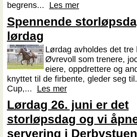
begrens...
Les mer
Spennende storløpsd
lørdag
Lørdag avholdes det tre 
Øvrevoll som trenere, jo
eiere, oppdrettere og an
knyttet til de firbente, gleder seg til
Cup,...
Les mer
Lørdag 26. juni er det
storløpsdag og vi åpne
servering i Derbystue