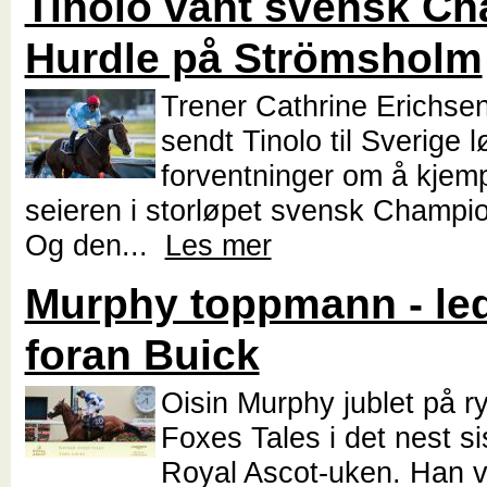
Tinolo vant svensk C
Hurdle på Strömsholm
Trener Cathrine Erichse
sendt Tinolo til Sverige
forventninger om å kje
seieren i storløpet svensk Champi
Og den...
Les mer
Murphy toppmann - le
foran Buick
Oisin Murphy jublet på r
Foxes Tales i det nest sis
Royal Ascot-uken. Han v