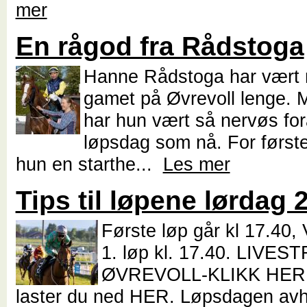
mer
En rågod fra Rådstoga
Hanne Rådstoga har vært 
gamet på Øvrevoll lenge. M
har hun vært så nervøs fo
løpsdag som nå. For først
hun en starthe...
Les mer
Tips til løpene lørdag 2
Første løp går kl 17.40, V
1. løp kl. 17.40. LIVE
ØVREVOLL-KLIKK HER 
laster du ned HER. Løpsdagen av