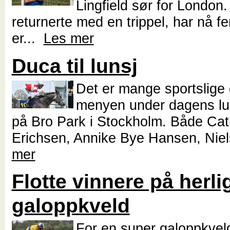
Lingfield sør for London
returnerte med en trippel, har nå fe
er...
Les mer
Duca til lunsj
Det er mange sportslige 
menyen under dagens lu
på Bro Park i Stockholm. Både Cat
Erichsen, Annike Bye Hansen, Niel
mer
Flotte vinnere på herli
galoppkveld
For en super galoppkveld