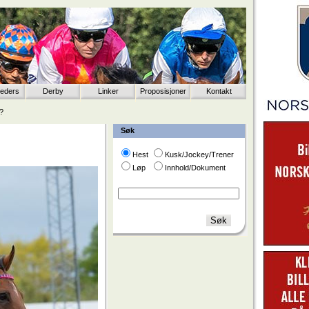
eeders
Derby
Linker
Proposisjoner
Kontakt
?
Søk
Hest
Kusk/Jockey/Trener
Løp
Innhold/Dokument