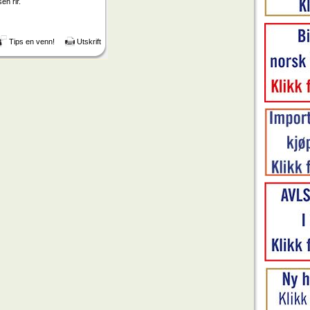
en rir.
Tips en venn!
Utskrift