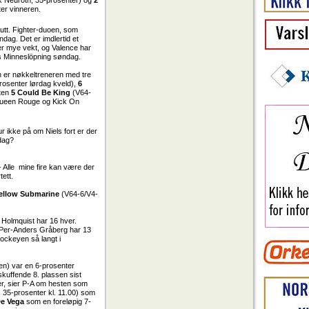
k Neuroth, 35-prosenter) og
2
er vinneren.
lutt. Fighter-duoen, som
ndag. Det er imdlertid et
er mye vekt, og Valence har
icks Minneslöpning søndag.
n er nøkkeltreneren med tre
rosenter lørdag kveld),
6
rten
5 Could Be King
(V64-
n Queen Rouge og Kick On
r ikke på om Niels fort er der
ndag?
 Alle mine fire kan være der
tett.
Yellow Submarine
(V64-6/V4-
Holmquist har 16 hver.
. Per-Anders Gråberg har 13
jockeyen så langt i
ren) var en 6-prosenter
skuffende 8. plassen sist
ker, sier P-A om hesten som
 35-prosenter kl. 11.00) som
De Vega
som en foreløpig 7-