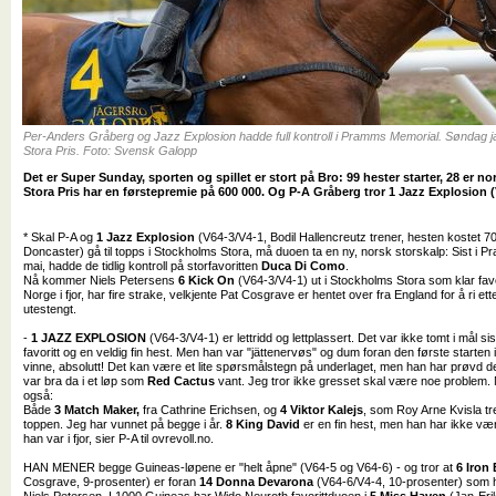
Per-Anders Gråberg og Jazz Explosion hadde full kontroll i Pramms Memorial. Søndag ja
Stora Pris. Foto: Svensk Galopp
Det er Super Sunday, sporten og spillet er stort på Bro: 99 hester starter, 28 er 
Stora Pris har en førstepremie på 600 000. Og P-A Gråberg tror 1 Jazz Explosion (
* Skal P-A og
1 Jazz Explosion
(V64-3/V4-1, Bodil Hallencreutz trener, hesten kostet 7
Doncaster) gå til topps i Stockholms Stora, må duoen ta en ny, norsk storskalp: Sist i P
mai, hadde de tidlig kontroll på storfavoritten
Duca Di Como
.
Nå kommer Niels Petersens
6 Kick On
(V64-3/V4-1) ut i Stockholms Stora som klar favor
Norge i fjor, har fire strake, velkjente Pat Cosgrave er hentet over fra England for å ri 
utestengt.
-
1 JAZZ EXPLOSION
(V64-3/V4-1) er lettridd og lettplassert. Det var ikke tomt i mål sis
favoritt og en veldig fin hest. Men han var "jättenervøs" og dum foran den første starten 
vinne, absolutt! Det kan være et lite spørsmålstegn på underlaget, men han har prøvd 
var bra da i et løp som
Red Cactus
vant. Jeg tror ikke gresset skal være noe problem.
også:
Både
3 Match Maker,
fra Cathrine Erichsen, og
4 Viktor Kalejs
, som Roy Arne Kvisla tr
toppen. Jeg har vunnet på begge i år.
8 King David
er en fin hest, men han har ikke vær
han var i fjor, sier P-A til ovrevoll.no.
HAN MENER begge Guineas-løpene er "helt åpne" (V64-5 og V64-6) - og tror at
6 Iron 
Cosgrave, 9-prosenter) er foran
14 Donna Devarona
(V64-6/V4-4, 10-prosenter) som h