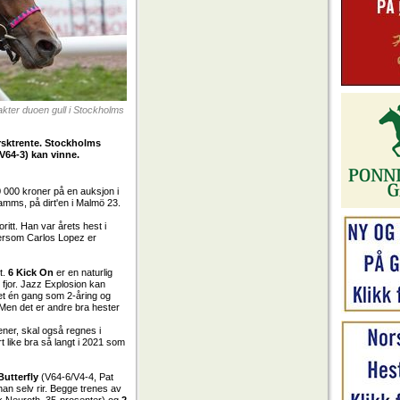
kter duoen gull i Stockholms
norsktrente. Stockholms
V64-3) kan vinne.
0 000 kroner på en auksjon i
ramms, på dirt'en i Malmö 23.
itt. Han var årets hest i
ettersom Carlos Lopez er
t.
6 Kick On
er en naturlig
i fjor. Jazz Explosion kan
det én gang som 2-åring og
 Men det er andre bra hester
ener, skal også regnes i
t like bra så langt i 2021 som
Butterfly
(V64-6/V4-4, Pat
an selv rir. Begge trenes av