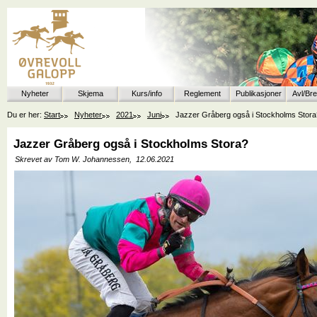
Nyheter
Skjema
Kurs/info
Reglement
Publikasjoner
Avl/Br
Du er her:
Start
Nyheter
2021
Juni
Jazzer Gråberg også i Stockholms Stora
Jazzer Gråberg også i Stockholms Stora?
Skrevet av Tom W. Johannessen,
12.06.2021