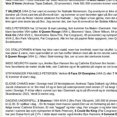
Niels Petersen. I 1000 Guineas har Wido Neuroth favorittduoen i
5 Miss Haven
(Jan-Eri
Voix D'Amie
(Andreas Tapia Dalbark, 20-prosenter). Hele 581 000 svenske kroner vent
7 VALENCE
(V64-2) har vært et eventyr for Nathalie Mortensen. Og eventyret er ikke s
dundrer på i front,vant lett på Øvrevoll sist - og kommer ut som favoritter igjen på Bro sø
lite
men som du
finner i denne uttalesen fra Nathalie
: -
Jeg håper vi kan gjenta, men det 
ikke gjort sine beste løp på Bro. Jeg nevner det, sier hun til ovrevoll.no før Bobbie Kill
NIELS PETERSEN har 13 hester til start søndag, fem kommer fra filialen i Danmark. Ha
klare favoritter V64-spillet:
6 Queen Rouge
(V64-1, Bloomers' Vase, Oliver Wilson, 64-p
Kick On
(V64-3/V4-1, Stockholms Stora Pris, Pat Cosgrave), 45-prosenter) og nyimpo
4/V4-2, Bro Park Vårsprint, Pat Cosgrave). Alle tre har på papiret flotte oppgaver, me
årsdebuterer.
OG STALLFORMEN til Niels har ikke vært stabil, noen har innnfridd, noen har skuffet. Lu
han pleier å være, men spørsmålet er om han treffer blinken med alle de tre nevnte sø
6 Queen Rouge
(V64-1), i Marc Stott-trening i fjor, ser ut som det sterkeste kortet.
WIDO NEUROTH starter syv, Annike Bye Hansen fire og Cathrine Erichsen fire hester: -
hvis favorittene de møter skulle feile, sier Cathrine og er litt optimist på vegne av sin kvar
STRYKNINGER FRA NIELS PETERSEN: Verken
8 Face Of Energima
(V64-2) eller
7 
4) kommer til start i dag.
ELIONE CHAVES leder i Sverige med 19 førsteplasser, Andreas Tapia Dalbark og Ulrika 
Jacob Johansen er nr. fire med 14 og er best på seiersprosent med nesten 27 så langt
seire i Sverige; P-A har ellers vunnet syv løp i Danmark og to på Øvrevoll og er storløps
Skandinavia i 2021. Verdt å merke seg.
DAGENS UNDERSPILL:
2 Shantou
i V64-4/V4-2 (Bro Park Vårsprint, 165 000 til vinne
kl.11.00. Er spillbar i dag. - En fin hoppe med masse speed.Det var en forklaring på den 
ifølge trener Cathrine Erichsen. Er nok "taggad" og klar i dag. Her smyger vi og leter lu
starter i samme løp som nyimporten til Niels Petersen,
5 Could Be King
(Pat Cosgrave,
har pen Dubai-form på CV'n. I dette løpet starter også Annike Bye Hansens
4 General 