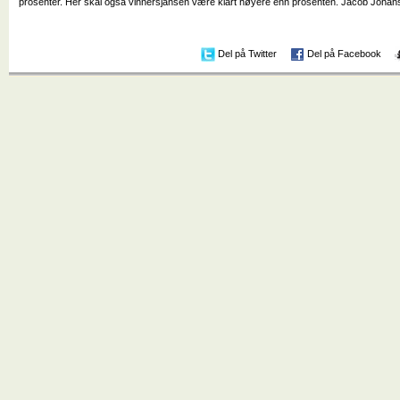
prosenter. Her skal også vinnersjansen være klart høyere enn prosenten. Jacob Johans
Del på Twitter
Del på Facebook