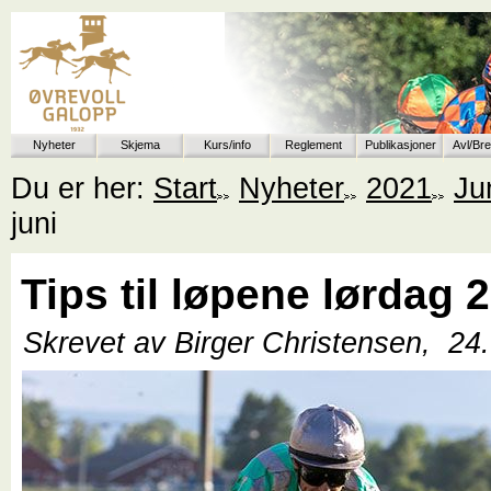
Nyheter
Skjema
Kurs/info
Reglement
Publikasjoner
Avl/Br
Du er her:
Start
Nyheter
2021
Ju
juni
Tips til løpene lørdag 2
Skrevet av Birger Christensen,
24