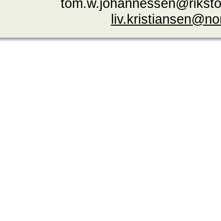
tom.w.johannessen@riksto
liv.kristiansen@n