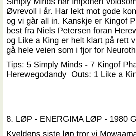
Simply Minds har imponert voldsom
Øvrevoll i år. Har lekt mot gode kon
og vi går all in. Kanskje er Kingof
best fra Niels Petersen foran Her
og Like a King er helt klart på rett 
gå hele veien som i fjor for Neurot
Tips: 5 Simply Minds - 7 Kingof Ph
Herewegodandy Outs: 1 Like a Ki
8. LØP - ENERGIMA LØP - 1980
Kveldens siste løp tror vi Mowaam