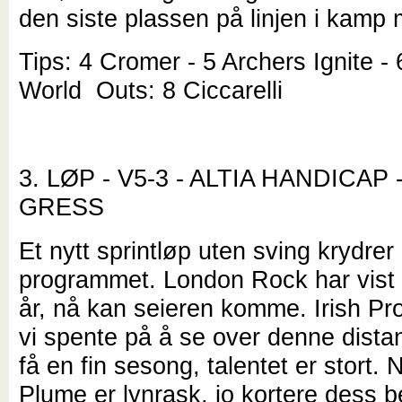
den siste plassen på linjen i kamp 
Tips: 4 Cromer - 5 Archers Ignite -
World Outs: 8 Ciccarelli
3. LØP - V5-3 - ALTIA HANDICAP 
GRESS
Et nytt sprintløp uten sving krydrer
programmet. London Rock har vist k
år, nå kan seieren komme. Irish Pr
vi spente på å se over denne dist
få en fin sesong, talentet er stort.
Plume er lynrask, jo kortere dess b