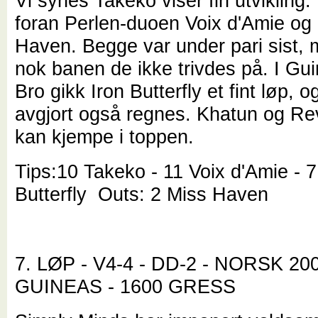
Vi synes Takeko viser fin utvikling. 
foran Perlen-duoen Voix d'Amie og
Haven. Begge var under pari sist, 
nok banen de ikke trivdes på. I Gu
Bro gikk Iron Butterfly et fint løp, 
avgjort også regnes. Khatun og R
kan kjempe i toppen.
Tips:10 Takeko - 11 Voix d'Amie - 7
Butterfly Outs: 2 Miss Haven
7. LØP - V4-4 - DD-2 - NORSK 20
GUINEAS - 1600 GRESS