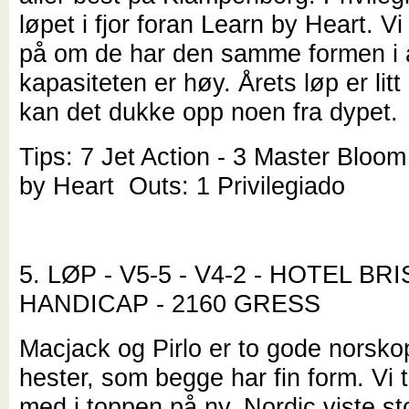
løpet i fjor foran Learn by Heart. Vi
på om de har den samme formen i 
kapasiteten er høy. Årets løp er litt 
kan det dukke opp noen fra dypet.
Tips: 7 Jet Action - 3 Master Bloom
by Heart Outs: 1 Privilegiado
5. LØP - V5-5 - V4-2 - HOTEL BR
HANDICAP - 2160 GRESS
Macjack og Pirlo er to gode norsko
hester, som begge har fin form. Vi t
med i toppen på ny. Nordic viste st