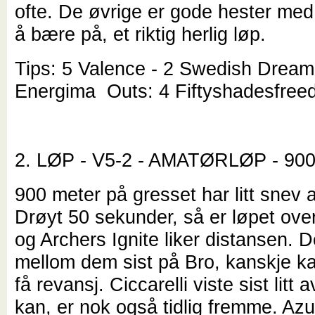
ofte. De øvrige er gode hester med 
å bære på, et riktig herlig løp.
Tips: 5 Valence - 2 Swedish Dream
Energima Outs: 4 Fiftyshadesfree
2. LØP - V5-2 - AMATØRLØP - 9
900 meter på gresset har litt snev 
Drøyt 50 sekunder, så er løpet ove
og Archers Ignite liker distansen. D
mellom dem sist på Bro, kanskje 
få revansj. Ciccarelli viste sist litt 
kan, er nok også tidlig fremme. Azu