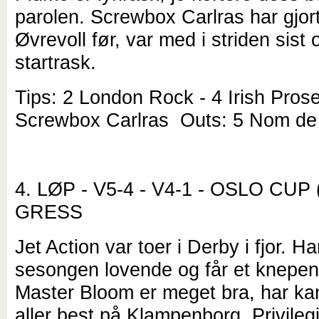
parolen. Screwbox Carlras har gjor
Øvrevoll før, var med i striden sist
startrask.
Tips: 2 London Rock - 4 Irish Prose
Screwbox Carlras Outs: 5 Nom de
4. LØP - V5-4 - V4-1 - OSLO CUP 
GRESS
Jet Action var toer i Derby i fjor. Ha
sesongen lovende og får et knepent
Master Bloom er meget bra, har ka
aller best på Klampenborg. Privileg