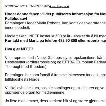
BESØK VÅR NYE HJEMMESIDE 2025
#mce_temp_url#
Under denne fanen vil det publiseres informasjon fra
Nor
Fullblodsavl
Foreningens leder Maria Robertz, kan kontaktes vedrørende
innen oppdrett.
Medlemskap i NFFF koster kr 600 pr år - ønsker du å bli m
Kontakt med Maria på telefon 482 90 808 eller
robertzma
Hva gjør NFFF?
Vi er representert i Norsk Galopps styre, løpskomiteen, kå
Hestesenter (ordførerposisjon) og EFTBA (European Federat
Thoroughbred Breeders).
Foreningen har som formål å fremme interessen for og kunn
fullblodshest i Norge.
Vi skal avholde kurs, sosiale samlinger og studieturer og v
opplysende organ for medlemmene.
Jo flere medlemmer, dess sterkere blir vi og større gjennomsla