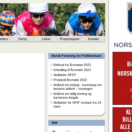
eeders
Derby
Linker
Proposisjoner
Kontakt
Norsk Forening for Fullblodsavl
Referat fra Årsmøtet 2023
Innkalling til Årsmøte 2023
Vedtekter NFFF
Protokoll Årsmøte 2022
Artikkel om etologi - kunnskap om
hestens adferd - i treningen
Artikkel om tidlig trening og
karrierens lengde
Vedtekter for NFfF revisjon fra 19
mars
Søk