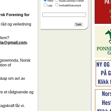
Hest
Kusk/Jockey/Trener
Løp
Innhold/Dokument
sk Forening for
 råd og veiledning
edlem?
ria@gmail.com
.
ringsnemnda, Norsk
ion of
skap om avl av
ære et rådgivende og
gskraft får vi.