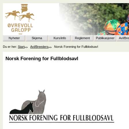
Nyheter
Skjema
Kurs/info
Reglement
Publikasjoner
Avl/Br
Du er her:
Start
Avl/Breeders
Norsk Forening for Fullblodsavl
Norsk Forening for Fullblodsavl