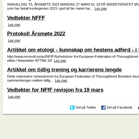
INNKALLING TIL ÅRSMØTE 2023 MANDAG 27 MARS KL 18 PÅ SEKRETERIATET Ø
som har betalt kontingenten 2023 i god tid før møtet har...
Les mer
Vedtekter NFFF
Les mer
Protokoll Årsmøte 2022
Les mer
Artikkel om etologi - kunnskap om hestens adferd - i
http://www.ovrevoll.no/avl/NFfF/Nyhetsbrev-fra-European-Federation-of-Thoroughbred
eftba-/-Newsletter-EFTBA-10/
Les mer
Artikkel om tidlig trening og karrierens lengde
Dette veterinære nyhetsbrevet fra European Federation of Thoroughbred Breeders Asso
sammenhengen mellom tidlig...
Les mer
Vedtekter for NFfF revisjon fra 19 mars
Les mer
Del på Twitter
Del på Facebook