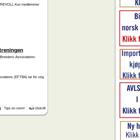
VREVOLL Kun medlemmer
 treningen
-Breeders-Associations-
ciations (EFTBA) tar for seg
Tips en venn!
Utskrift