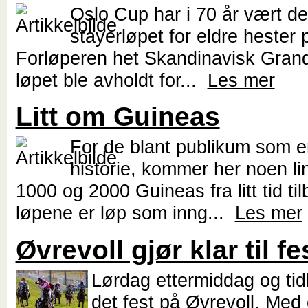
Oslo Cup har i 70 år vært det
stayerløpet for eldre hester 
Forløperen het Skandinavisk Grand
løpet ble avholdt for...
Les mer
Litt om Guineas
For de blant publikum som er
historie, kommer her noen li
1000 og 2000 Guineas fra litt tid ti
løpene er løp som inng...
Les mer
Øvrevoll gjør klar til fe
Lørdag ettermiddag og tidli
det fest på Øvrevoll. Med 