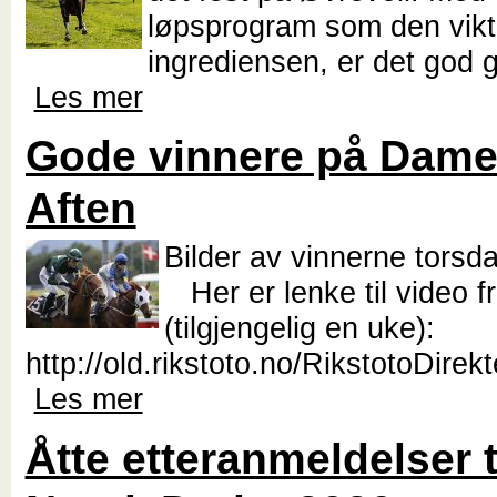
løpsprogram som den vikt
ingrediensen, er det god gr
Les mer
Gode vinnere på Dam
Aften
Bilder av vinnerne torsda
Her er lenke til video f
(tilgjengelig en uke):
http://old.rikstoto.no/RikstotoDirek
Les mer
Åtte etteranmeldelser t