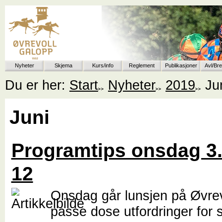
Nyheter
Skjema
Kurs/info
Reglement
Publikasjoner
Avl/Br
Du er her:
Start
Nyheter
2019
Ju
Juni
Programtips onsdag 3. j
12
Onsdag går lunsjen på Øvre
passe dose utfordringer for s