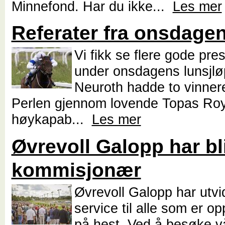
Minnefond. Har du ikke...
Les mer
Referater fra onsdagen
Vi fikk se flere gode pre
under onsdagens lunsjlø
Neuroth hadde to vinnere
Perlen gjennom lovende Topas Roy
høykapab...
Les mer
Øvrevoll Galopp har bli
kommisjonær
Øvrevoll Galopp har utvi
service til alle som er opp
på hest. Ved å besøke vå