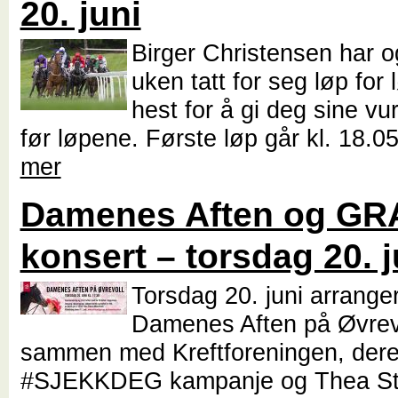
20. juni
Birger Christensen har 
uken tatt for seg løp for 
hest for å gi deg sine vu
før løpene. Første løp går kl. 18.0
mer
Damenes Aften og GR
konsert – torsdag 20. j
Torsdag 20. juni arranger
Damenes Aften på Øvrev
sammen med Kreftforeningen, der
#SJEKKDEG kampanje og Thea S