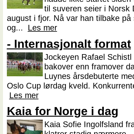
til suveren seier i Norsk 
august i fjor. Nå var han tilbake på
og...
Les mer
- Internasjonalt format
Jockeyen Rafael Schistl
bakover enn framover d
Luynes årsdebuterte med
Oslo Cup lørdag kveld. Konkurrente
Les mer
Kaia for Norge i dag
Kaia Sofie Ingolfsland f
klatrer stadig nærmere