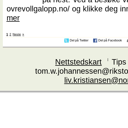
ovrevollgalopp.no/ og klikke deg in
mer
1
2
Neste
»
Del på Twitter
Del på Facebook
Nettstedskart
Tips
tom.w.johannessen@riksto
liv.kristiansen@n