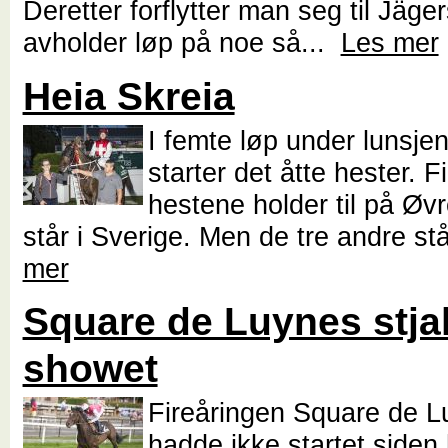
Deretter forflytter man seg til Jäge
avholder løp på noe så...
Les mer
Heia Skreia
I femte løp under lunsje
starter det åtte hester. F
hestene holder til på Øvr
står i Sverige. Men de tre andre st
mer
Square de Luynes stja
showet
Fireåringen Square de 
hadde ikke startet siden