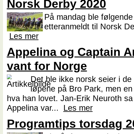
Norsk Derby 2020
På mandag ble følgende 
etteranmeldt til Norsk D
Les mer
Appelina og Captain A
vant for Norge
Det ble ikke norsk seier i de 
løpene på Bro Park, men en r
hva han lovet. Jan-Erik Neuroth sa 
Appelina var...
Les mer
Programtips torsdag 20